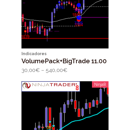
Indicadores
VolumePack+BigTrade 11.00
30,00
€
–
540,00
€
Ninja8