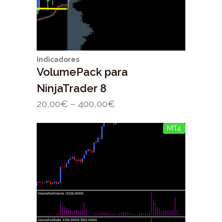
Indicadores
VolumePack para
NinjaTrader 8
20,00
€
–
400,00
€
MT4