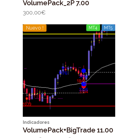
VolumePack_2P 7.00
300,00
€
Nuevo !
MT4
MT5
Indicadores
VolumePack+BigTrade 11.00