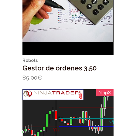
Robots
Gestor de órdenes 3.50
85,00
€
Ninja8