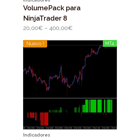
Indicadores
VolumePack para
NinjaTrader 8
20,00
€
–
400,00
€
Nuevo !
MT4
Indicadores