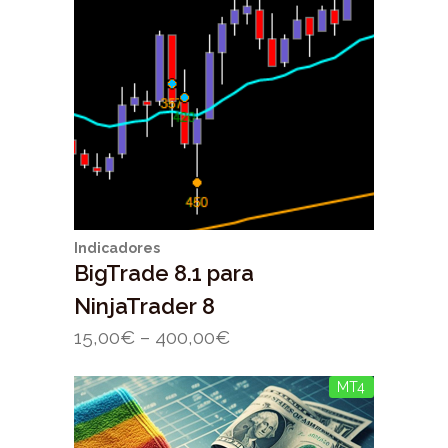
Indicadores
BigTrade 8.1 para
NinjaTrader 8
15,00
€
–
400,00
€
MT4