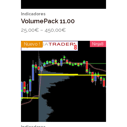
Indicadores
VolumePack 11.00
25,00
€
–
450,00
€
Nuevo !
Ninja8