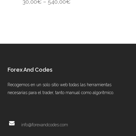
30,00
€
–
540,00
€
Forex And Codes
Recogemos en un solo sitio web todas las herramientas
necesarias para el trader, tanto manual como algorítmico.
info@forexandcodes.com