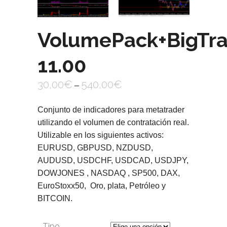
VolumePack+BigTr
11.00
30,00
€
540,00
€
–
Conjunto de indicadores para metatrader
utilizando el volumen de contratación real.
Utilizable en los siguientes activos:
EURUSD, GBPUSD, NZDUSD,
AUDUSD, USDCHF, USDCAD, USDJPY,
DOWJONES , NASDAQ , SP500, DAX,
EuroStoxx50, Oro, plata, Petróleo y
BITCOIN.
Tipo