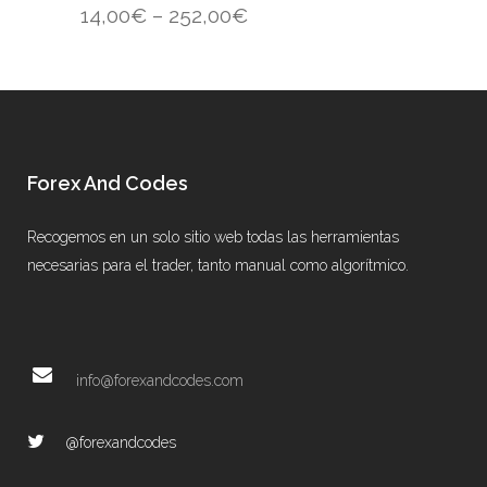
14,00
€
–
252,00
€
Forex And Codes
Recogemos en un solo sitio web todas las herramientas
necesarias para el trader, tanto manual como algorítmico.
info@forexandcodes.com
@forexandcodes