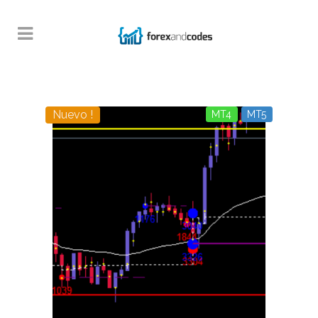
Nuevo !
MT4
MT5