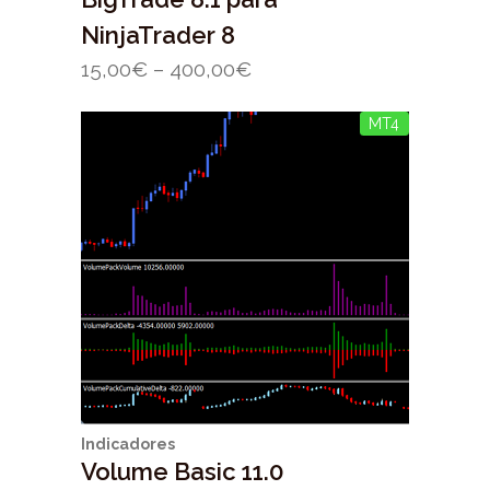
NinjaTrader 8
15,00
€
–
400,00
€
MT4
Indicadores
Volume Basic 11.0