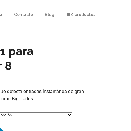
ta
Contacto
Blog
0 productos
1 para
r 8
que detecta entradas instantánea de gran
como BigTrades.