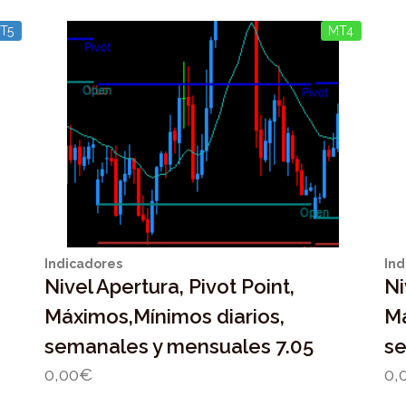
T5
MT4
Indicadores
Ind
Nivel Apertura, Pivot Point,
Ni
Máximos,Mínimos diarios,
Má
semanales y mensuales 7.05
se
0,00
€
0,