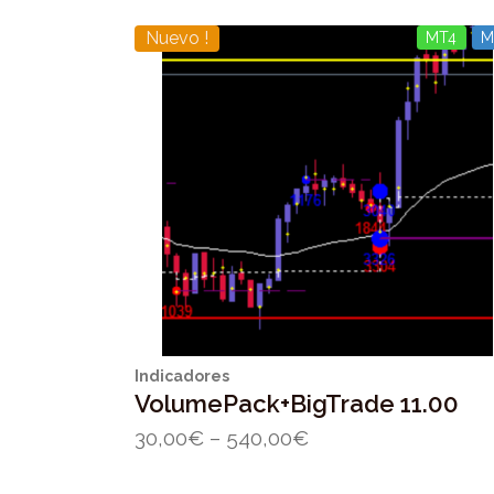
Nuevo !
MT4
M
Indicadores
VolumePack+BigTrade 11.00
30,00
€
–
540,00
€