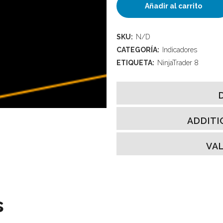
BigTrade
Añadir al carrito
8.1
SKU:
N/D
para
CATEGORÍA:
Indicadores
NinjaTrader
ETIQUETA:
NinjaTrader 8
8
quantity
ADDITI
VAL
s