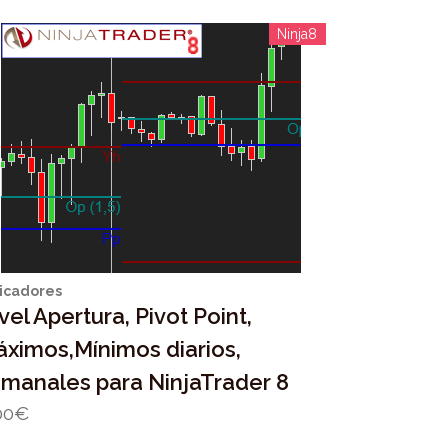
Ninja8
icadores
vel Apertura, Pivot Point,
ximos,Mínimos diarios,
manales para NinjaTrader 8
00
€