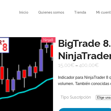
Inicio
Quienes somos
Tienda
Mi cuen
BigTrade 8.
Ninja8
NinjaTrade
15,00
€
400,00
€
–
Indicador para NinjaTrader 8 
volumen. También conocidas 
Tipo Suscripción