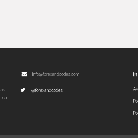
I
info@forexandcodes.com
Av
tas
@forexandcodes
mico.
Po
Po