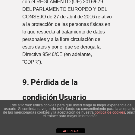
con el REGLAMENTO (UE) 2016/679
DEL PARLAMENTO EUROPEO Y DEL
CONSEJO de 27 de abril de 2016 relativo
a la protección de las personas físicas en
lo que respecta al tratamiento de datos
personales y a la libre circulación de
estos datos y por el que se deroga la
Directiva 95/46/CE (en adelante,
“GDPR”).
9. Pérdida de la
condición Usuario
Este sitio web utiliza cookies para que usted tenga la mejor experiencia de
usuario. Si continúa navegando está dando su consentimiento para la aceptaci
de las mencionadas cookies y la aceptación de nuestra
política de cookies
, pinc
el enlace para mayor información.
El Usuario registrado podrá darse de baja,
perdiendo la condición de tal, y los
ACEPTAR
derechos y datos asociados a su cuenta,