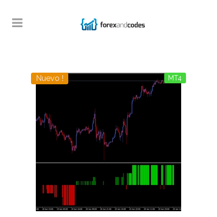
Nuevo !
MT4