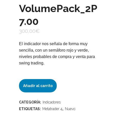
VolumePack_2P
7.00
300,00
€
El indicador nos señala de forma muy
sencilla, con un semáforo rojo y verde,
niveles probables de compra y venta para
swing trading.
VolumePack_2P
Añadir al carrito
7.00
CATEGORÍA:
Indicadores
quantity
ETIQUETAS:
Metatrader 4
,
Nuevo