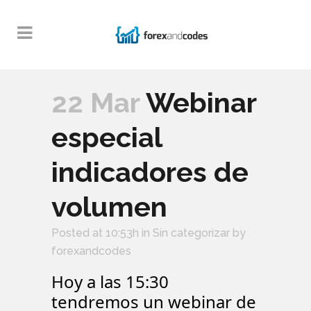
22 Mar
Webinar
especial
indicadores de
volumen
Posted at 10:53h
in
Sin categorizar
by
forexandcodes
Hoy a las 15:30
tendremos un webinar de